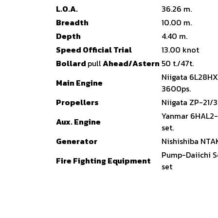
L.O.A.
36.26 m.
Breadth
10.00 m.
Depth
4.40 m.
Speed Official Trial
13.00 knot
Bollard
pull
Ahead/Astern
50 t./47t.
Niigata 6L28HX
Main Engine
3600ps.
Propellers
Niigata ZP-21/3A
Yanmar 6HAL2-N 
Aux. Engine
set.
Generator
Nishishiba NTA
Pump-Daiichi S
Fire Fighting Equipment
set