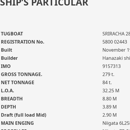
SHIP’S PARTICULAR
TUGBOAT
SRIRACHA 28
REGISTRATION No.
5800 02443
Built
November 1
Builder
Hanazaki shi
IMO
9157313
GROSS TONNAGE.
279 t.
NET TONNAGE
84 t.
L.O.A.
32.25 M
BREADTH
8.80 M
DEPTH
3.89 M
Draft (full load Mid)
2.90 M
MAIN ENGING
Niigata 6L25