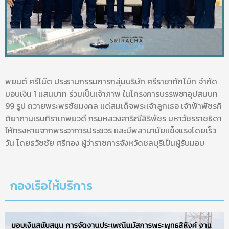
พยนต์ ศรีโน๊ต ประธานกรรมการกลุ่มบริษัท ศรีราชาทักโบ๊ท จำกัด
มอบเงิน 1 แสนบาท ร่วมเป็นเจ้าภาพ ในโครงการบรรพชาอุปสมบท
99 รูป ถวายพระพรชัยมงคล แด่สมเด็จพระเจ้าลูกเธอ เจ้าฟ้าพัชรกิ
ติยาภานเรนทิราเทพยวดี กรมหลวงสาริณีสิริพัชร มหาวัชรราชธิดา
ให้ทรงหายจากพระอาการประชวร และมีพลานามัยแข็งแรงโดยเร็ว
วัน โดยธวัชชัย ศรีทอง ผู้ว่าราชการจังหวัดชลบุรีเป็นผู้รับมอบ
กองเรือให้บริการ