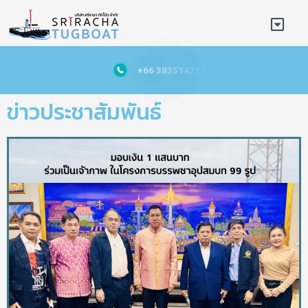
+
6
6
3
8
3
5
1
4
2
1
-
5
ข่าวประชาสัมพันธ์